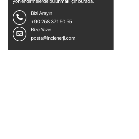
yönlendirmelerde bulunmak için burada.
Bizi Arayın
+90 258 371 50 55
Bize Yazın
posta@incienerji.com