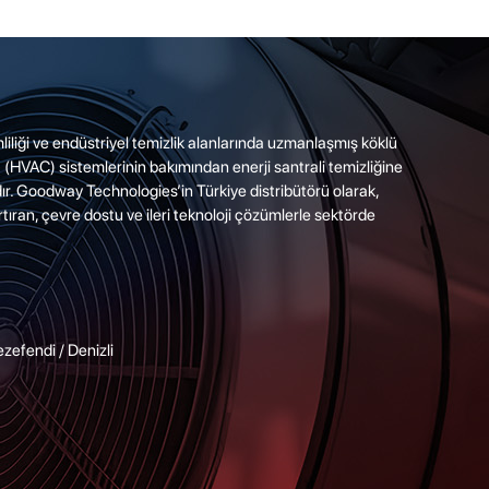
imliliği ve endüstriyel temizlik alanlarında uzmanlaşmış köklü
a (HVAC) sistemlerinin bakımından enerji santrali temizliğine
r. Goodway Technologies’in Türkiye distribütörü olarak,
artıran, çevre dostu ve ileri teknoloji çözümlerle sektörde
fendi / Denizli