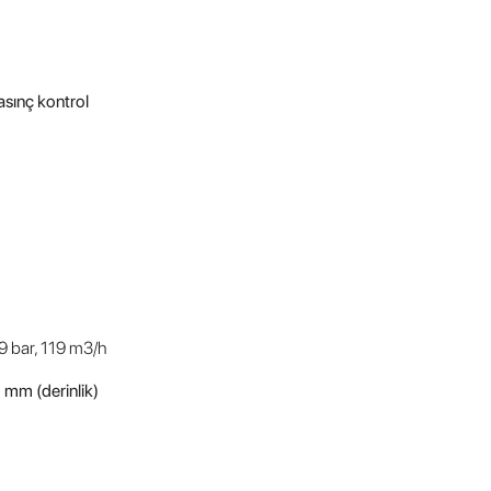
basınç kontrol
 bar, 119 m3/h
 mm (derinlik)