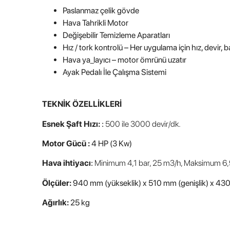
P
aslanmaz çelik gövde
Hava Tahrikli Motor
Değişebilir Temizleme Aparatları
Hız / tork kontrolü – Her uygulama için hız, devir, 
Hava ya_layıcı – motor ömrünü uzatır
Ayak Pedalı İle Çalışma Sistemi
TEKNİK ÖZELLİKLERİ
Esnek Şaft Hızı:
:
500 ile 3000 devir/dk.
Motor Gücü :
4 HP (3 Kw)
Hava ihtiyacı
:
Minimum 4,1 bar, 25 m3/h, Maksimum 6,9
Ölçüler:
940 mm (yükseklik) x 510 mm (genişlik) x 430
Ağırlık:
25 kg