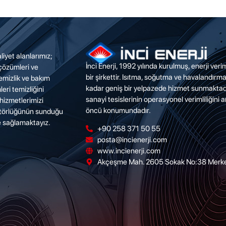
liyet alanlarımız;
İnci Enerji, 1992 yılında kurulmuş, enerji ver
 çözümleri ve
bir şirkettir. Isıtma, soğutma ve havalandırm
emizlik ve bakım
kadar geniş bir yelpazede hizmet sunmaktadı
eri temizliğini
sanayi tesislerinin operasyonel verimliliğini 
hizmetlerimizi
öncü konumundadır.
ütörlüğünün sunduğu
le sağlamaktayız.
+90 258 371 50 55
posta@incienerji.com
www.incienerji.com
Akçeşme Mah. 2605 Sokak No:38 Merkeze