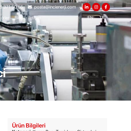
8 371 50 55
posta@incienerji.com
EN
TR
örler
Blog
İletişim
ci
Ürün Bilgileri