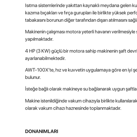
Isıtma sistemlerinde yakıttan kaynaklı meydana gelen kuru
kazıma bıçakları ve fırça gurupları ile birlikte yüksek perf
tabakasını borunun diğer tarafından dışarı atılmasını sağ
Makinenin çalışması motora yeterli havanın verilmesiyle 
yapılmaktadır.
4 HP (3 KW) güçlü bir motora sahip makinenin şaft dev
ayarlanabilmektedir.
AWT-100X’te, hız ve kuvvetin uygulamaya göre en iyi şeki
bulunur.
İsteğe bağlı olarak makineye su bağlanarak uygun şaftla su
Makine istenildiğinde vakum cihazıyla birlikte kullanılar
olarak vakum cihazı haznesinde toplanmaktadır.
DONANIMLARI