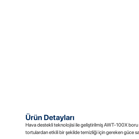
Ürün Detayları
Hava destekli teknolojisi ile geliştirilmiş AWT-100X bor
tortulardan
etkili bir şekilde temizliği için gereken güce s