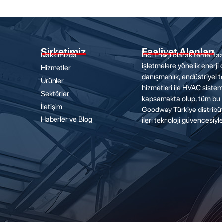
Şirketimiz
Faaliyet Alanları
Hakkımızda
İnci Enerji olarak temel faa
işletmelere yönelik enerji
Hizmetler
danışmanlık, endüstriyel t
Ürünler
hizmetleri ile HVAC sisteml
Sektörler
kapsamakta olup, tüm bu 
İletişim
Goodway Türkiye distrib
Haberler ve Blog
ileri teknoloji güvencesiy