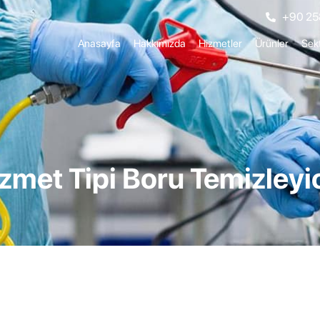
+90 25
Anasayfa
Hakkımızda
Hizmetler
Ürünler
Sekt
izmet Tipi Boru Temizleyi