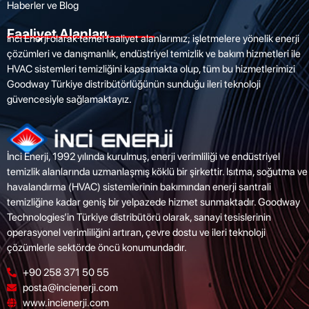
Haberler ve Blog
Faaliyet Alanları
İnci Enerji olarak temel faaliyet alanlarımız; işletmelere yönelik enerji
çözümleri ve danışmanlık, endüstriyel temizlik ve bakım hizmetleri ile
HVAC sistemleri temizliğini kapsamakta olup, tüm bu hizmetlerimizi
Goodway Türkiye distribütörlüğünün sunduğu ileri teknoloji
güvencesiyle sağlamaktayız.
İnci Enerji, 1992 yılında kurulmuş, enerji verimliliği ve endüstriyel
temizlik alanlarında uzmanlaşmış köklü bir şirkettir. Isıtma, soğutma ve
havalandırma (HVAC) sistemlerinin bakımından enerji santrali
temizliğine kadar geniş bir yelpazede hizmet sunmaktadır. Goodway
Technologies’in Türkiye distribütörü olarak, sanayi tesislerinin
operasyonel verimliliğini artıran, çevre dostu ve ileri teknoloji
çözümlerle sektörde öncü konumundadır.
+90 258 371 50 55
posta@incienerji.com
www.incienerji.com