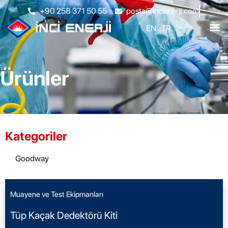
+90 258 371 50 55
posta@incienerji.com
EN
TR
Ürünler
Kategoriler
Goodway
Muayene ve Test Ekipmanları
Tüp Kaçak Dedektörü Kiti