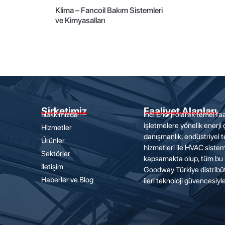
Klima – Fancoil Bakım Sistemleri
ve Kimyasalları
Şirketimiz
Faaliyet Alanları
Hakkımızda
İnci Enerji olarak temel faa
işletmelere yönelik enerji
Hizmetler
danışmanlık, endüstriyel t
Ürünler
hizmetleri ile HVAC sisteml
Sektörler
kapsamakta olup, tüm bu 
İletişim
Goodway Türkiye distrib
Haberler ve Blog
ileri teknoloji güvencesiy