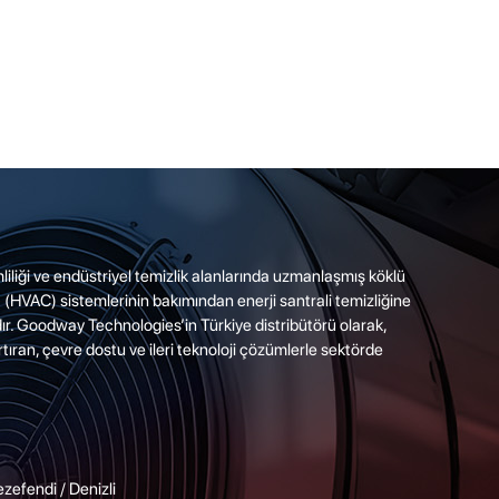
imliliği ve endüstriyel temizlik alanlarında uzmanlaşmış köklü
a (HVAC) sistemlerinin bakımından enerji santrali temizliğine
r. Goodway Technologies’in Türkiye distribütörü olarak,
artıran, çevre dostu ve ileri teknoloji çözümlerle sektörde
fendi / Denizli