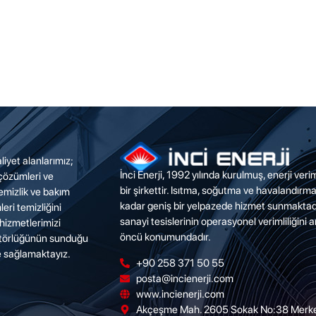
liyet alanlarımız;
İnci Enerji, 1992 yılında kurulmuş, enerji ver
 çözümleri ve
bir şirkettir. Isıtma, soğutma ve havalandırm
emizlik ve bakım
kadar geniş bir yelpazede hizmet sunmaktadı
eri temizliğini
sanayi tesislerinin operasyonel verimliliğini 
hizmetlerimizi
öncü konumundadır.
ütörlüğünün sunduğu
le sağlamaktayız.
+90 258 371 50 55
posta@incienerji.com
www.incienerji.com
Akçeşme Mah. 2605 Sokak No:38 Merkeze