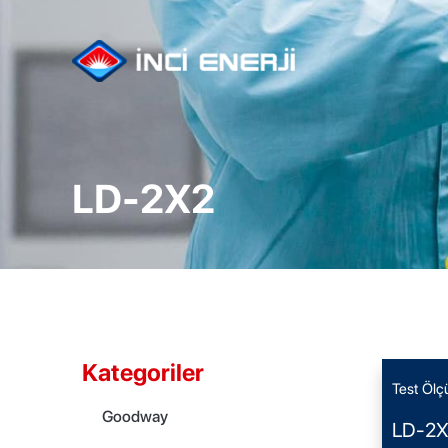
LD-2X2
Kategoriler
Test Ölç
Goodway
LD-2