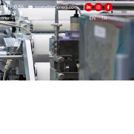
8 371 50 55
posta@incienerji.com
EN
TR
örler
Blog
İletişim