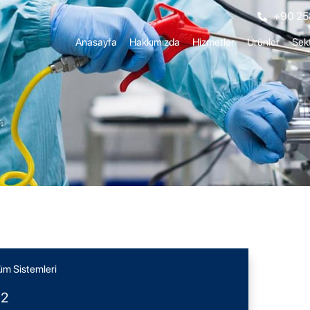
+90 25
Anasayfa
Hakkımızda
Hizmetler
Ürünler
Sekt
üm Sistemleri
X2