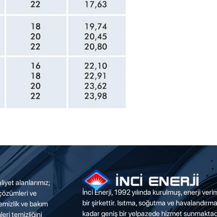
liyet alanlarımız;
İnci Enerji, 1992 yılında kurulmuş, enerji ver
 çözümleri ve
bir şirkettir. Isıtma, soğutma ve havalandırm
emizlik ve bakım
kadar geniş bir yelpazede hizmet sunmaktadı
eri temizliğini