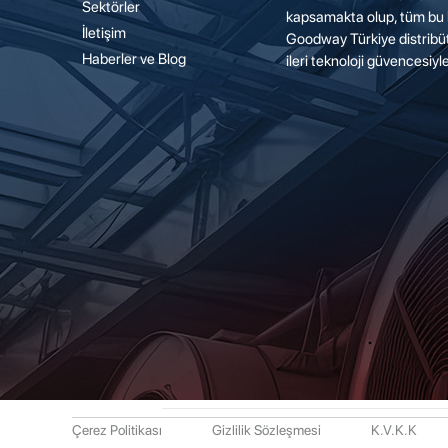
Sektörler
kapsamakta olup, tüm bu 
İletişim
Goodway Türkiye distrib
Haberler ve Blog
ileri teknoloji güvencesiy
Çerez Politikası
Gizlilik Sözleşmesi
K.V.K.K