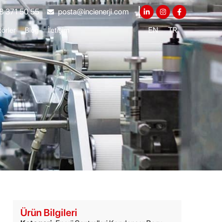
8 371 50 55
posta@incienerji.com
EN
TR
örler
Blog
İletişim
Ürün Bilgileri