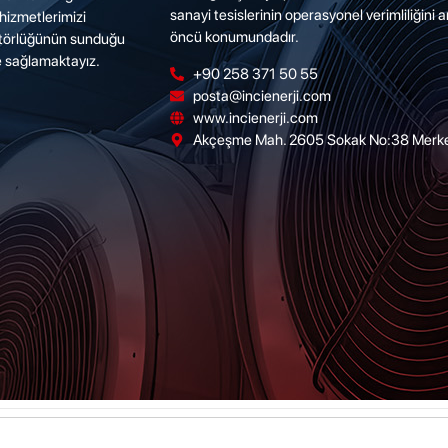
sanayi tesislerinin operasyonel verimliliğini 
hizmetlerimizi
öncü konumundadır.
ütörlüğünün sunduğu
le sağlamaktayız.
+90 258 371 50 55
posta@incienerji.com
www.incienerji.com
Akçeşme Mah. 2605 Sokak No:38 Merkeze