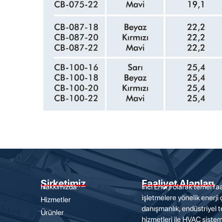
Şirketimiz
Faaliyet Alanları
Hakkımızda
İnci Enerji olarak temel faa
işletmelere yönelik enerji
Hizmetler
danışmanlık, endüstriyel t
Ürünler
hizmetleri ile HVAC sisteml