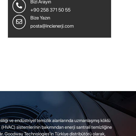
Bizi Arayın
+90 258 371 50 55
Bize Yazın
posta@incienerji.com
imliliği ve endüstriyel temizlik alanlarında uzmanlaşmış köklü
a (HVAC) sistemlerinin bakımından enerji santrali temizliğine
r. Goodway Technologies’in Türkiye distribütörü olarak,