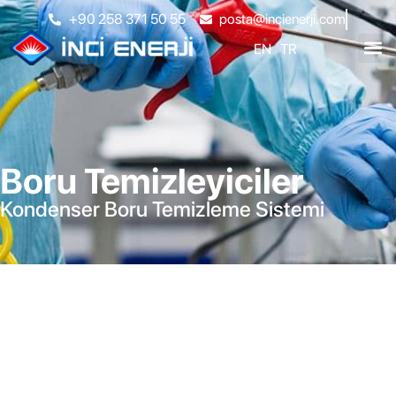
+90 258 371 50 55
posta@incienerji.com
EN
TR
Boru Temizleyiciler
Kondenser Boru Temizleme Sistemi