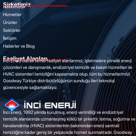
Şirketimiz
Hakkımızda
Hizmetler
Ürünler
Sektörler
İletişim
Haberler ve Blog
Faaliyet Alanları
İnci Enerji olarak temel faaliyet alanlarımız; işletmelere yönelik enerji
çözümleri ve danışmanlık, endüstriyel temizlik ve bakım hizmetleri ile
HVAC sistemleri temizliğini kapsamakta olup, tüm bu hizmetlerimizi
Goodway Türkiye distribütörlüğünün sunduğu ileri teknoloji
güvencesiyle sağlamaktayız.
İnci Enerji, 1992 yılında kurulmuş, enerji verimliliği ve endüstriyel
temizlik alanlarında uzmanlaşmış köklü bir şirkettir. Isıtma, soğutma ve
havalandırma (HVAC) sistemlerinin bakımından enerji santrali
temizliğine kadar geniş bir yelpazede hizmet sunmaktadır. Goodway