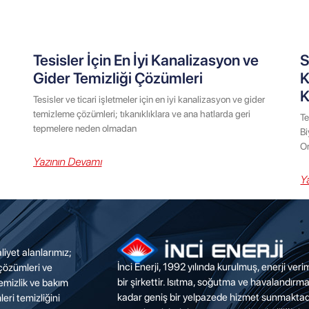
Tesisler İçin En İyi Kanalizasyon ve
S
Gider Temizliği Çözümleri
K
K
Tesisler ve ticari işletmeler için en iyi kanalizasyon ve gider
temizleme çözümleri; tıkanıklıklara ve ana hatlarda geri
Te
tepmelere neden olmadan
Bi
Or
Yazının Devamı
Y
liyet alanlarımız;
İnci Enerji, 1992 yılında kurulmuş, enerji ver
 çözümleri ve
bir şirkettir. Isıtma, soğutma ve havalandırm
emizlik ve bakım
kadar geniş bir yelpazede hizmet sunmaktadı
eri temizliğini