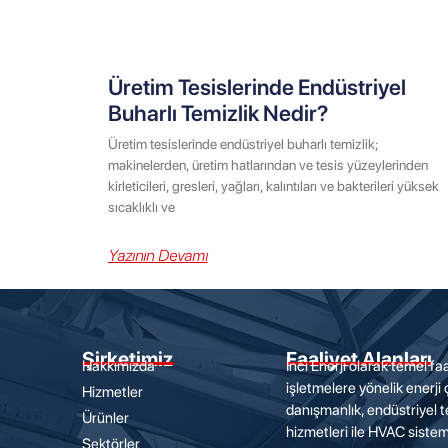
Üretim Tesislerinde Endüstriyel
Buharlı Temizlik Nedir?
Üretim tesislerinde endüstriyel buharlı temizlik;
makinelerden, üretim hatlarından ve tesis yüzeylerinden
kirleticileri, gresleri, yağları, kalıntıları ve bakterileri yüksek
sıcaklıklı ve
Yazının Devamı
Şirketimiz
Faaliyet Alanları
Hakkımızda
İnci Enerji olarak temel faa
işletmelere yönelik enerji
Hizmetler
danışmanlık, endüstriyel t
Ürünler
hizmetleri ile HVAC sisteml
Sektörler