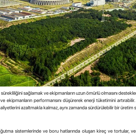
n sürekliliğini sağlamak ve ekipmanların uzun ömürlü olmasını desteklem
e ve ekipmanların performansını düşürerek enerji tüketimini artırabili
liyetlerini azaltmakla kalmaz, aynı zamanda sürdürülebilir bir üretim 
 soğutma sistemlerinde ve boru hatlarında oluşan kireç ve tortular, v