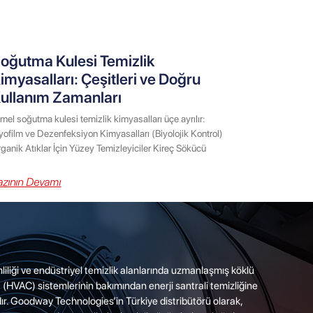
oğutma Kulesi Temizlik
imyasalları: Çeşitleri ve Doğru
ullanım Zamanları
mel soğutma kulesi temizlik kimyasalları üçe ayrılır:
yofilm ve Dezenfeksiyon Kimyasalları (Biyolojik Kontrol)
ganik Atıklar İçin Yüzey Temizleyiciler Kireç Sökücü
azının Devamı
imliliği ve endüstriyel temizlik alanlarında uzmanlaşmış köklü
a (HVAC) sistemlerinin bakımından enerji santrali temizliğine
r. Goodway Technologies’in Türkiye distribütörü olarak,