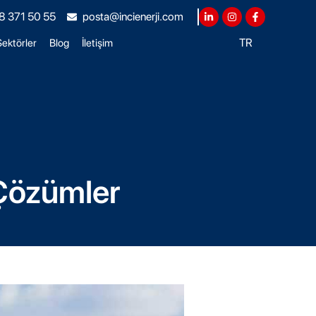
8 371 50 55
posta@incienerji.com
TR
ektörler
Blog
İletişim
 Çözümler